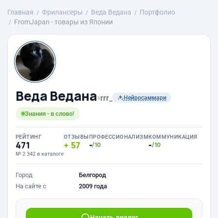
Главная
Фрилансеры
Веда Ведана
Портфолио
FromJapan - товары из Японии
Веда Ведана
›
rrr_
Нейросаммари
Знания - в слово!
РЕЙТИНГ
ОТЗЫВЫ
ПРОФЕССИОНАЛИЗМ
КОММУНИКАЦИЯ
471
57
-
-
/10
/10
№ 2 342 в каталоге
Город
Белгород
На сайте с
2009 года
Начать диалог