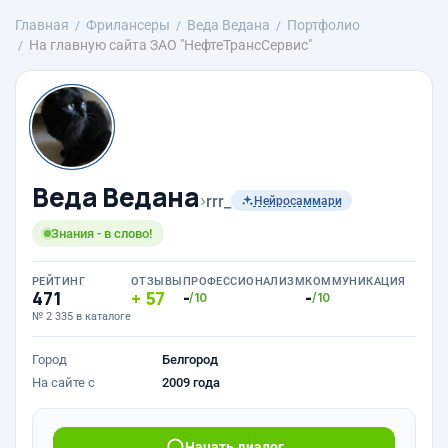
Главная
Фрилансеры
Веда Ведана
Портфолио
На главную сайта ЗАО "НефтеТрансСервис"
Веда Ведана
›
rrr_
Нейросаммари
Знания - в слово!
РЕЙТИНГ
ОТЗЫВЫ
ПРОФЕССИОНАЛИЗМ
КОММУНИКАЦИЯ
471
57
-
-
/10
/10
№ 2 335 в каталоге
Город
Белгород
На сайте с
2009 года
Начать диалог