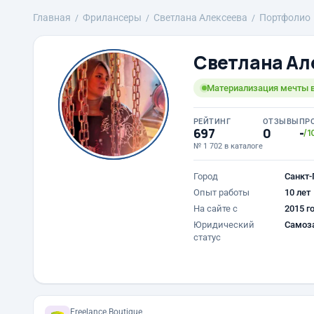
Главная
Фрилансеры
Светлана Алексеева
Портфолио
Светлана Ал
Материализация мечты в
РЕЙТИНГ
ОТЗЫВЫ
ПР
697
0
-
/1
№ 1 702 в каталоге
Город
Санкт-
Опыт работы
10 лет
На сайте с
2015 г
Юридический
Самоз
статус
Freelance.Boutique