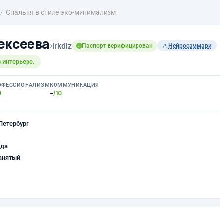
Спальня в стиле эко-минимализм
ексеева
›
irkdiz
Паспорт верифицирован
Нейросаммари
 интерьере.
ОФЕССИОНАЛИЗМ
КОММУНИКАЦИЯ
-
0
/10
Петербург
ода
анятый