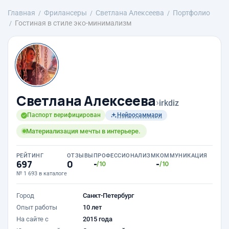
Главная
Фрилансеры
Светлана Алексеева
Портфолио
Гостиная в стиле эко-минимализм
Светлана Алексеева
›
irkdiz
Паспорт верифицирован
Нейросаммари
Материализация мечты в интерьере.
РЕЙТИНГ
ОТЗЫВЫ
ПРОФЕССИОНАЛИЗМ
КОММУНИКАЦИЯ
697
0
-
-
/10
/10
№ 1 693 в каталоге
Город
Санкт-Петербург
Опыт работы
10 лет
На сайте с
2015 года