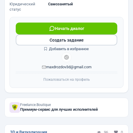
Юридический
Самозанятый
статус
Начать диалог
Создать задание
Добавить в избранное
maxdrozdov3d@gmail.com
Пожаловаться на профиль
Freelance.Boutique
Премиум-сервис для лучших исполнителей
3D и Визуализация
96
0