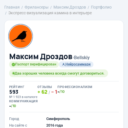
Главная
Фрилансеры
Максим Дроздов
Портфолио
Экспресс-визуализация камина в интерьере
Максим Дроздов
›
Bellskiy
Паспорт верифицирован
Нейросаммари
Два хороших человека всегда смогут договориться.
РЕЙТИНГ
ОТЗЫВЫ
ПРОФЕССИОНАЛИЗМ
593
62
1
-
/10
/
№ 1 923 в каталоге
КОММУНИКАЦИЯ
-
/10
Город
Симферополь
На сайте с
2016 года