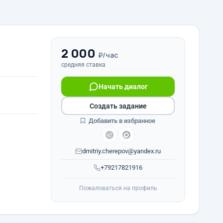
2 000
₽/час
средняя ставка
Начать диалог
Создать задание
Добавить в избранное
dmitriy.cherepov@yandex.ru
+79217821916
Пожаловаться на профиль