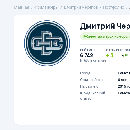
Главная
Фрилансеры
Дмитрий Черепов
Портфолио
Дмитрий Че
Качество в трёх измерен
РЕЙТИНГ
ОТЗЫВЫ
ПРО
6 742
3
-
/10
№ 687 в каталоге
Город
Санкт-
Опыт работы
6 лет
На сайте с
2016 г
Юридический
Самоз
статус