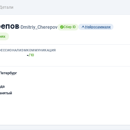
Детали
репов
›
Dmitriy_Cherepov
Сбер ID
Нейросаммари
иях
ФЕССИОНАЛИЗМ
КОММУНИКАЦИЯ
-
/10
Петербург
ода
анятый