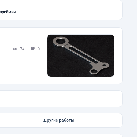
 приёмки
74
0
Другие работы