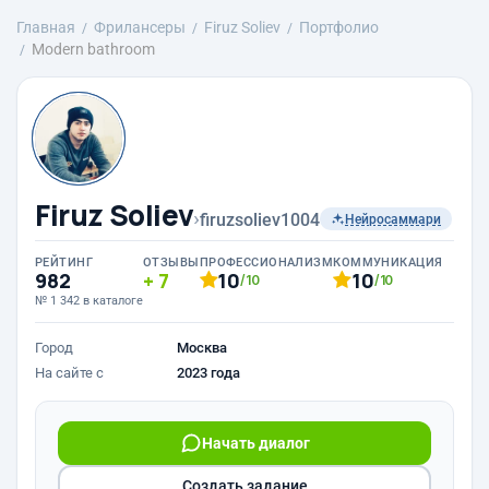
Главная
Фрилансеры
Firuz Soliev
Портфолио
Modern bathroom
Firuz Soliev
›
firuzsoliev1004
Нейросаммари
РЕЙТИНГ
ОТЗЫВЫ
ПРОФЕССИОНАЛИЗМ
КОММУНИКАЦИЯ
982
7
10
10
/10
/10
№ 1 342 в каталоге
Город
Москва
На сайте с
2023 года
Начать диалог
Создать задание