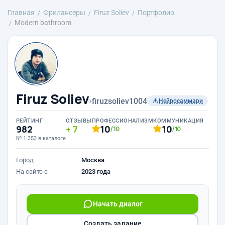
Главная
Фрилансеры
Firuz Soliev
Портфолио
Modern bathroom
Firuz Soliev
›
firuzsoliev1004
Нейросаммари
РЕЙТИНГ
ОТЗЫВЫ
ПРОФЕССИОНАЛИЗМ
КОММУНИКАЦИЯ
982
7
10
10
/10
/10
№ 1 353 в каталоге
Город
Москва
На сайте с
2023 года
Начать диалог
Создать задание