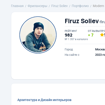
Главная
Фрилансеры
Firuz Soliev
Портфолио
Modern
Firuz Soliev
›
fi
РЕЙТИНГ
ОТЗЫВЫ
ПР
982
7
№ 1 357 в каталоге
Город
Москв
На сайте с
2023 г
Архитектура и Дизайн интерьеров