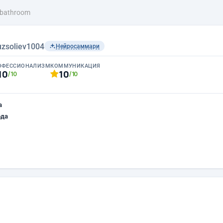
 bathroom
ruzsoliev1004
Нейросаммари
ОФЕССИОНАЛИЗМ
КОММУНИКАЦИЯ
10
10
/10
/10
а
ода