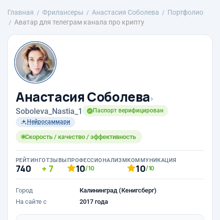
Главная
Фрилансеры
Анастасия Соболева
Портфолио
Аватар для телеграм канала про крипту
Анастасия Соболева
›
Soboleva_Nastia_1
Паспорт верифицирован
Нейросаммари
Скорость / качество / эффективность
РЕЙТИНГ
ОТЗЫВЫ
ПРОФЕССИОНАЛИЗМ
КОММУНИКАЦИЯ
740
7
10
10
/10
/10
Город
Калининград (Кенигсберг)
На сайте с
2017 года