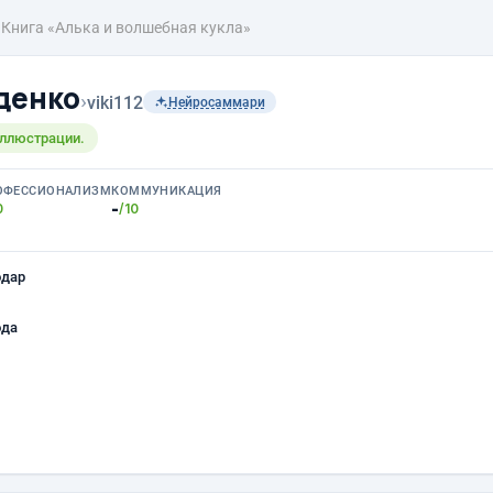
Книга «Алька и волшебная кукла»
денко
›
viki112
Нейросаммари
иллюстрации.
ОФЕССИОНАЛИЗМ
КОММУНИКАЦИЯ
-
0
/10
одар
ода