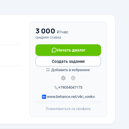
3 000
₽/час
средняя ставка
Начать диалог
Создать задание
Добавить в избранное
+79054047173
www.behance.net/viki_vonko
Пожаловаться на профиль