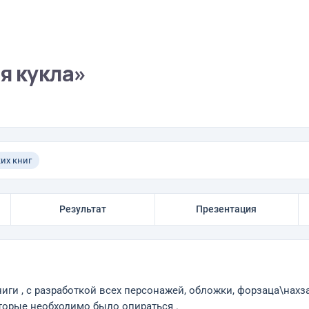
я кукла»
их книг
Результат
Презентация
ги , с разработкой всех персонажей, обложки, форзаца\нахз
торые необходимо было опираться .