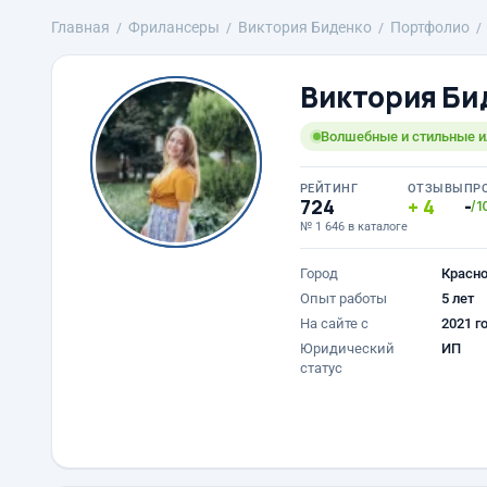
Главная
Фрилансеры
Виктория Биденко
Портфолио
Виктория Би
Волшебные и стильные 
РЕЙТИНГ
ОТЗЫВЫ
ПР
724
4
-
/1
№ 1 646 в каталоге
Город
Красн
Опыт работы
5 лет
На сайте с
2021 г
Юридический
ИП
статус