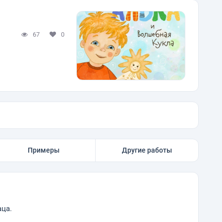
67
0
Примеры
Другие работы
аца.