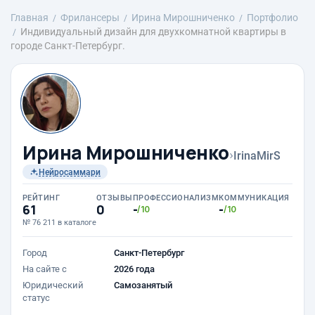
Главная
Фрилансеры
Ирина Мирошниченко
Портфолио
Индивидуальный дизайн для двухкомнатной квартиры в
городе Санкт-Петербург.
Ирина Мирошниченко
›
IrinaMirS
Нейросаммари
РЕЙТИНГ
ОТЗЫВЫ
ПРОФЕССИОНАЛИЗМ
КОММУНИКАЦИЯ
61
0
-
-
/10
/10
№ 76 211 в каталоге
Город
Санкт-Петербург
На сайте с
2026 года
Юридический
Самозанятый
статус