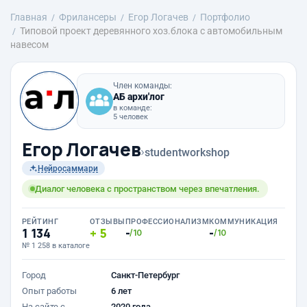
Главная
Фрилансеры
Егор Логачев
Портфолио
Типовой проект деревянного хоз.блока с автомобильным
навесом
Член команды:
АБ архи'лог
в команде:
5 человек
Егор Логачев
›
studentworkshop
Нейросаммари
Диалог человека с пространством через впечатления.
РЕЙТИНГ
ОТЗЫВЫ
ПРОФЕССИОНАЛИЗМ
КОММУНИКАЦИЯ
1 134
5
-
-
/10
/10
№ 1 258 в каталоге
Город
Санкт-Петербург
Опыт работы
6 лет
На сайте с
2020 года