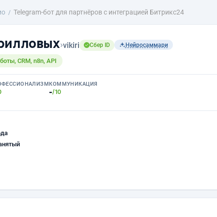
ио
Telegram-бот для партнёров с интеграцией Битрикс24
рилловых
›
vikiri
Сбер ID
Нейросаммари
боты, CRM, n8n, API
ОФЕССИОНАЛИЗМ
КОММУНИКАЦИЯ
-
0
/10
ода
анятый