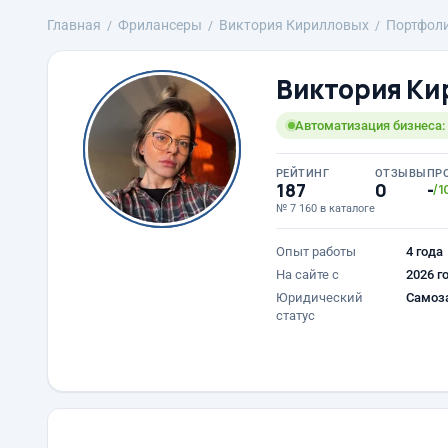
Главная
Фрилансеры
Виктория Кирилловых
Портфол
Виктория Ки
Автоматизация бизнеса: 
РЕЙТИНГ
ОТЗЫВЫ
ПР
187
0
-
/1
№ 7 160 в каталоге
Опыт работы
4 года
На сайте с
2026 г
Юридический
Самоз
статус