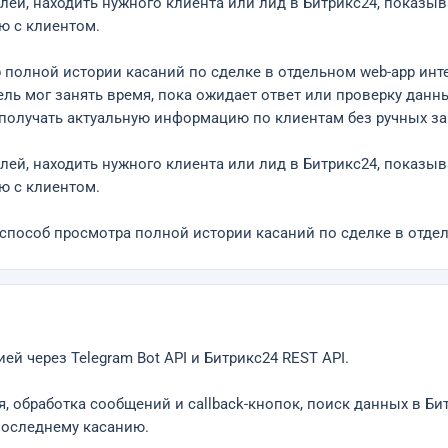
ей, находить нужного клиента или лид в Битрикс24, показы
ю с клиентом.
полной истории касаний по сделке в отдельном web-app инте
ль мог занять время, пока ожидает ответ или проверку данн
 получать актуальную информацию по клиентам без ручных з
ей, находить нужного клиента или лид в Битрикс24, показы
ю с клиентом.
пособ просмотра полной истории касаний по сделке в отде
ией через Telegram Bot API и Битрикс24 REST API.
, обработка сообщений и callback-кнопок, поиск данных в Би
последнему касанию.