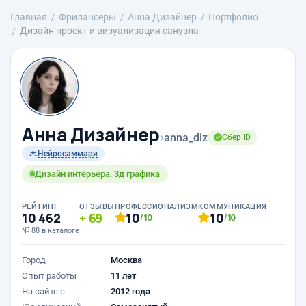
Главная
Фрилансеры
Анна Дизайнер
Портфолио
Дизайн проект и визуализация санузла
Анна Дизайнер
›
anna_diz
Сбер ID
Нейросаммари
Дизайн интерьера, 3д графика
РЕЙТИНГ
ОТЗЫВЫ
ПРОФЕССИОНАЛИЗМ
КОММУНИКАЦИЯ
10 462
69
10
10
/10
/10
№ 88 в каталоге
Город
Москва
Опыт работы
11 лет
На сайте с
2012 года