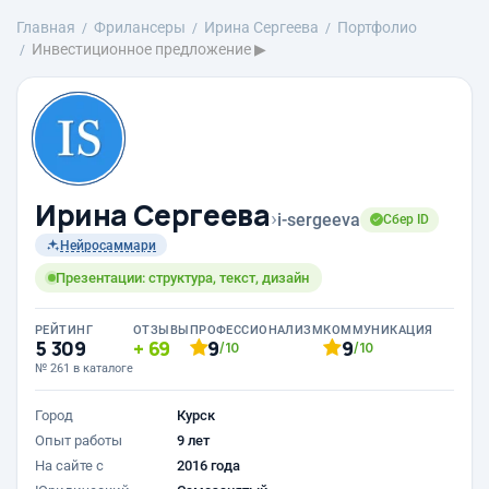
Главная
Фрилансеры
Ирина Сергеева
Портфолио
Инвестиционное предложение ▶
Ирина Сергеева
›
i-sergeeva
Сбер ID
Нейросаммари
Презентации: структура, текст, дизайн
РЕЙТИНГ
ОТЗЫВЫ
ПРОФЕССИОНАЛИЗМ
КОММУНИКАЦИЯ
5 309
69
9
9
/10
/10
№ 261 в каталоге
Город
Курск
Опыт работы
9 лет
На сайте с
2016 года