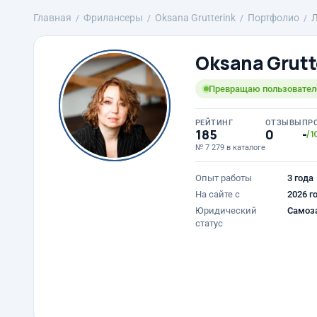
Главная
Фрилансеры
Oksana Grutterink
Портфолио
Л
Oksana Grutt
Превращаю пользователе
РЕЙТИНГ
ОТЗЫВЫ
ПР
185
0
-
/1
№ 7 279 в каталоге
Опыт работы
3 года
На сайте с
2026 г
Юридический
Самоз
статус