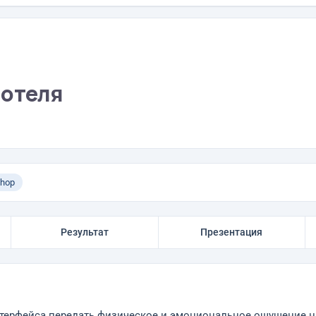
 отеля
shop
Результат
Презентация
терфейса передать физическое и эмоциональное ощущение на