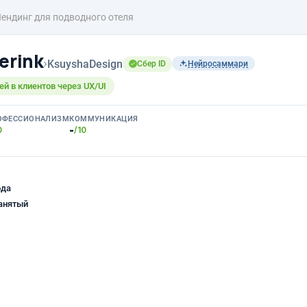
ендинг для подводного отеля
erink
›
KsuyshaDesign
Сбер ID
Нейросаммари
й в клиентов через UX/UI
ОФЕССИОНАЛИЗМ
КОММУНИКАЦИЯ
-
0
/10
ода
анятый