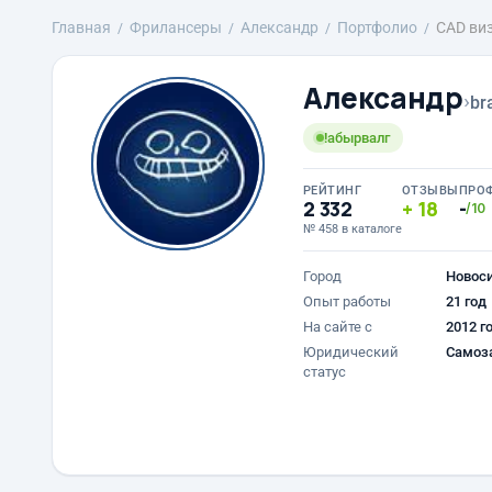
Главная
Фрилансеры
Александр
Портфолио
CAD ви
Александр
›
br
!абырвалг
РЕЙТИНГ
ОТЗЫВЫ
ПРО
2 332
18
-
/10
№ 458 в каталоге
Город
Новос
Опыт работы
21 год
На сайте с
2012 г
Юридический
Самоз
статус