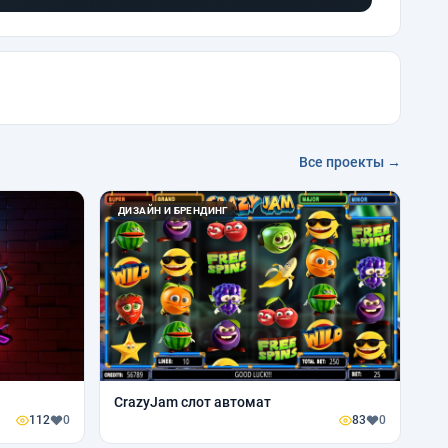
Все проекты →
ДИЗАЙН И БРЕНДИНГ
CrazyJam слот автомат
112
0
83
0