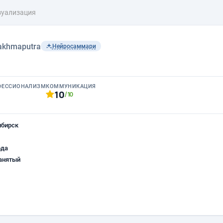
зуализация
akhmaputra
Нейросаммари
ФЕССИОНАЛИЗМ
КОММУНИКАЦИЯ
10
/10
ибирск
ода
анятый