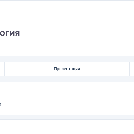
огия
Презентация
а