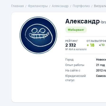
Главная
Фрилансеры
Александр
Портфолио
Визуал
Александр
›
br
!абырвалг
РЕЙТИНГ
ОТЗЫВЫ
ПРО
2 332
18
-
/10
№ 464 в каталоге
Город
Новос
Опыт работы
21 год
На сайте с
2012 г
Юридический
Самоз
статус