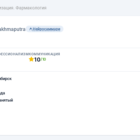
изация. Фармакология
akhmaputra
Нейросаммари
ФЕССИОНАЛИЗМ
КОММУНИКАЦИЯ
10
/10
ибирск
ода
анятый