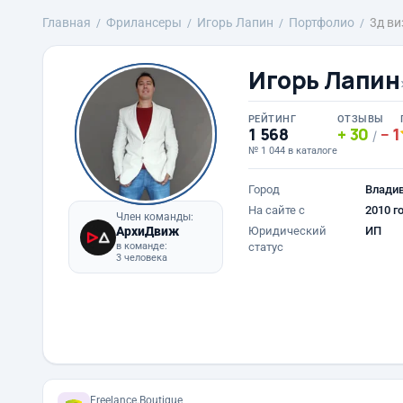
Главная
Фрилансеры
Игорь Лапин
Портфолио
3д в
Игорь Лапин
РЕЙТИНГ
ОТЗЫВЫ
1 568
30
1
/
№ 1 044 в каталоге
Город
Влади
На сайте с
2010 г
Член команды:
АрхиДвиж
Юридический
ИП
в команде:
статус
3 человека
Freelance.Boutique