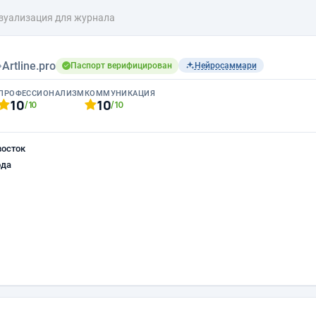
изуализация для журнала
›
Artline.pro
Паспорт верифицирован
Нейросаммари
ПРОФЕССИОНАЛИЗМ
КОММУНИКАЦИЯ
10
10
/10
/10
восток
ода