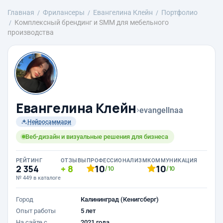
Главная
Фрилансеры
Евангелина Клейн
Портфолио
Комплексный брендинг и SMM для мебельного
производства
Евангелина Клейн
›
evangellnaa
Нейросаммари
Веб-дизайн и визуальные решения для бизнеса
РЕЙТИНГ
ОТЗЫВЫ
ПРОФЕССИОНАЛИЗМ
КОММУНИКАЦИЯ
2 354
8
10
10
/10
/10
№ 449 в каталоге
Город
Калининград (Кенигсберг)
Опыт работы
5 лет
На сайте с
2021 года