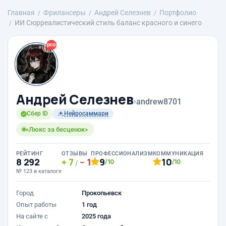
Главная
Фрилансеры
Андрей Селезнев
Портфолио
ИИ Сюрреалистический стиль баланс красного и синего
Андрей Селезнев
›
andrew8701
Сбер ID
Нейросаммари
«Люкс за бесценок»
РЕЙТИНГ
ОТЗЫВЫ
ПРОФЕССИОНАЛИЗМ
КОММУНИКАЦИЯ
8 292
7
1
9
10
/10
/10
/
№ 123 в каталоге
Город
Прокопьевск
Опыт работы
1 год
На сайте с
2025 года