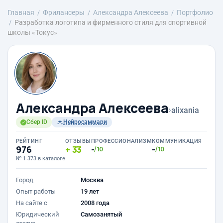
Главная
Фрилансеры
Александра Алексеева
Портфолио
Разработка логотипа и фирменного стиля для спортивной
школы «Токус»
Александра Алексеева
›
alixania
Сбер ID
Нейросаммари
РЕЙТИНГ
ОТЗЫВЫ
ПРОФЕССИОНАЛИЗМ
КОММУНИКАЦИЯ
976
33
-
-
/10
/10
№ 1 373 в каталоге
Город
Москва
Опыт работы
19 лет
На сайте с
2008 года
Юридический
Самозанятый