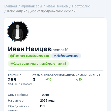
Главная
Фрилансеры
Иван Немцев
Портфолио
Кейс Яндекс Директ продвижение мебели
Иван Немцев
›
nemceff
Паспорт верифицирован
Нейросаммари
Когда сравнивают, выбирают меня!
РЕЙТИНГ
ОТЗЫВЫ
ПРОФЕССИОНАЛИЗМ
КОММУНИКАЦИЯ
258
0
-
-
/10
/10
№ 4 635 в каталоге
Опыт работы
10 лет
На сайте с
2025 года
Юридический
ИП
статус