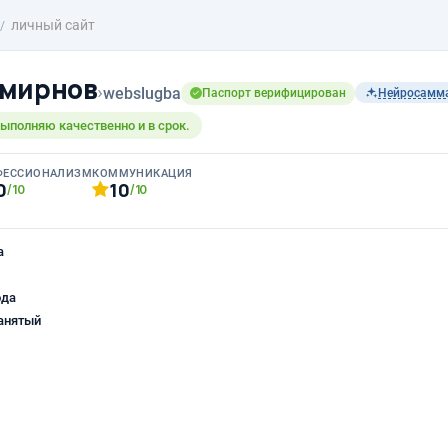
личный сайт
Смирнов
›
webslugba
Паспорт верифицирован
Нейросамм
ыполняю качественно и в срок.
ФЕССИОНАЛИЗМ
КОММУНИКАЦИЯ
0
10
/10
/10
а
ода
анятый