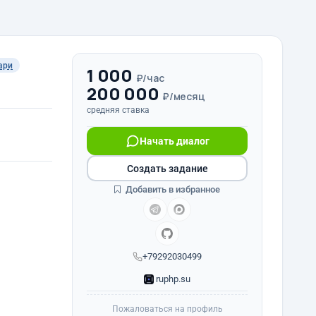
ари
1 000
₽/час
200 000
₽/месяц
средняя ставка
Начать диалог
Создать задание
Добавить в избранное
+79292030499
ruphp.su
Пожаловаться на профиль