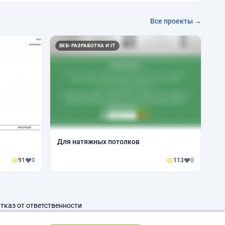
Все проекты →
ВЕБ-РАЗРАБОТКА И IT
Для натяжных потолков
91
0
113
0
тказ от ответственности