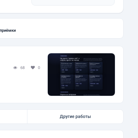
 приёмки
68
0
Другие работы