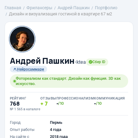
Главная
Фрилансеры
Андрей Пашкин
Портфолио
Дизайн и визуализация гостиной в квартире 67 м2
Андрей Пашкин
›
ktea
Сбер ID
Нейросаммари
Фотореализм как стандарт. Дизайн как функция. 3D как
искусство.
РЕЙТИНГ
ОТЗЫВЫ
ПРОФЕССИОНАЛИЗМ
КОММУНИКАЦИЯ
768
7
-
-
/10
/10
№ 1 565 в каталоге
Город
Пермь
Опыт работы
4 года
На сайте с
2018 года