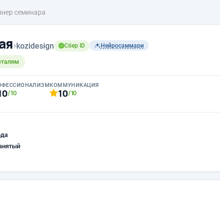
ннер семинара
ая
›
kozidesign
Сбер ID
Нейросаммари
еталям
ОФЕССИОНАЛИЗМ
КОММУНИКАЦИЯ
10
10
/10
/10
ода
анятый