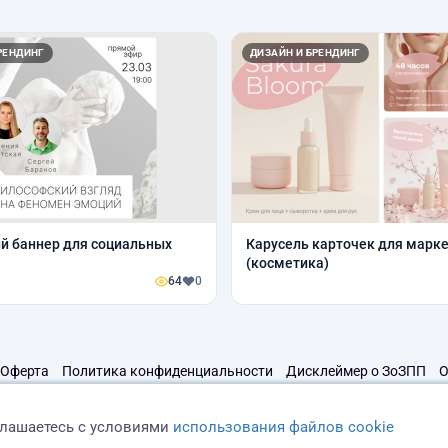
РЕНДИНГ
ДИЗАЙН И БРЕНДИНГ
й баннер для социальных
Карусель карточек для марк
(косметика)
64
0
Оферта
Политика конфиденциальности
Дисклеймер о ЗоЗПП
О
глашаетесь с условиями
использования файлов cookie