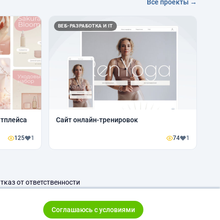
Все проекты →
ВЕБ-РАЗРАБОТКА И IT
етплейса
Сайт онлайн-тренировок
125
1
74
1
тказ от ответственности
Соглашаюсь с условиями