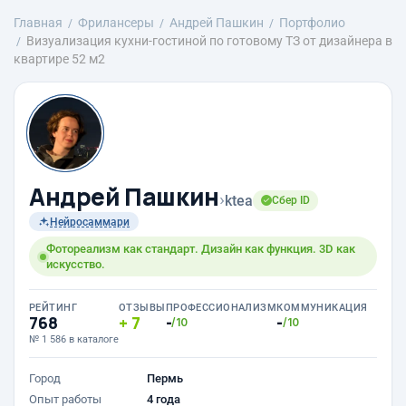
Главная
Фрилансеры
Андрей Пашкин
Портфолио
Визуализация кухни-гостиной по готовому ТЗ от дизайнера в
квартире 52 м2
Андрей Пашкин
›
ktea
Сбер ID
Нейросаммари
Фотореализм как стандарт. Дизайн как функция. 3D как
искусство.
РЕЙТИНГ
ОТЗЫВЫ
ПРОФЕССИОНАЛИЗМ
КОММУНИКАЦИЯ
768
7
-
-
/10
/10
№ 1 586 в каталоге
Город
Пермь
Опыт работы
4 года