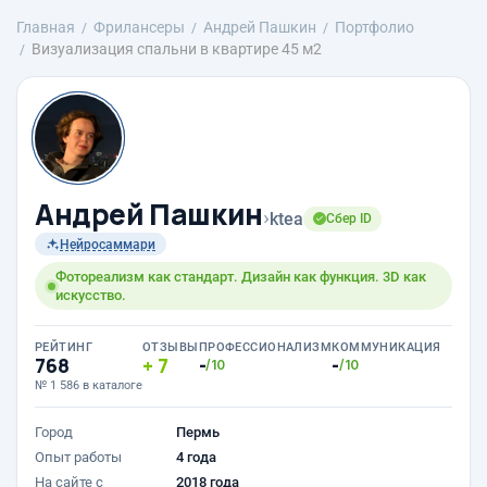
Главная
Фрилансеры
Андрей Пашкин
Портфолио
Визуализация спальни в квартире 45 м2
Андрей Пашкин
›
ktea
Сбер ID
Нейросаммари
Фотореализм как стандарт. Дизайн как функция. 3D как
искусство.
РЕЙТИНГ
ОТЗЫВЫ
ПРОФЕССИОНАЛИЗМ
КОММУНИКАЦИЯ
768
7
-
-
/10
/10
№ 1 586 в каталоге
Город
Пермь
Опыт работы
4 года
На сайте с
2018 года