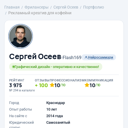
Главная
Фрилансеры
Сергей Осеев
Портфолио
Рекламный креатив для кофейни
Сергей Осеев
›
Flash169
Нейросаммари
Графический дизайн - оперативно и качественно!
РЕЙТИНГ
ОТЗЫВЫ
ПРОФЕССИОНАЛИЗМ
КОММУНИКАЦИЯ
3 975
100
10
10
/10
/10
№ 294 в каталоге
Город
Краснодар
Опыт работы
10 лет
На сайте с
2014 года
Юридический
Самозанятый
статус