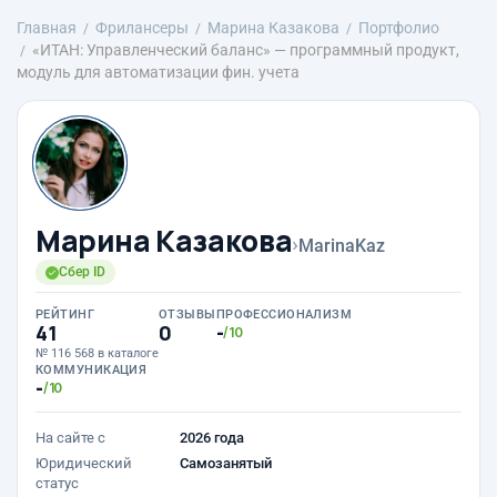
Главная
Фрилансеры
Марина Казакова
Портфолио
«ИТАН: Управленческий баланс» — программный продукт,
модуль для автоматизации фин. учета
Марина Казакова
›
MarinaKaz
Сбер ID
РЕЙТИНГ
ОТЗЫВЫ
ПРОФЕССИОНАЛИЗМ
41
0
-
/10
№ 116 568 в каталоге
КОММУНИКАЦИЯ
-
/10
На сайте с
2026 года
Юридический
Самозанятый
статус