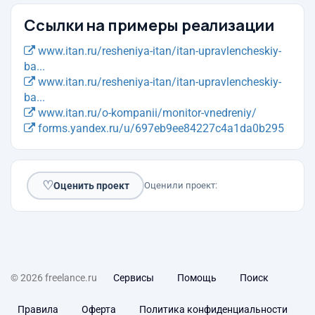
Ссылки на примеры реализации
www.itan.ru/resheniya-itan/itan-upravlencheskiy-
ba...
www.itan.ru/resheniya-itan/itan-upravlencheskiy-
ba...
www.itan.ru/o-kompanii/monitor-vnedreniy/
forms.yandex.ru/u/697eb9ee84227c4a1da0b295
♡
Оценить проект
Оценили проект:
© 2026 freelance.ru
Сервисы
Помощь
Поиск
Правила
Оферта
Политика конфиденциальности