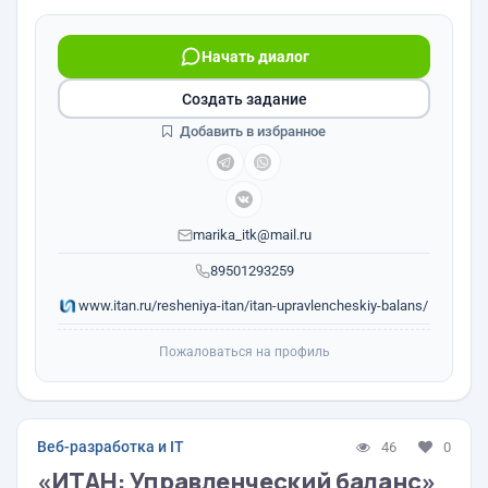
Начать диалог
Создать задание
Добавить в избранное
marika_itk@mail.ru
89501293259
www.itan.ru/resheniya-itan/itan-upravlencheskiy-balans/
Пожаловаться на профиль
Веб-разработка и IT
46
0
«ИТАН: Управленческий баланс»