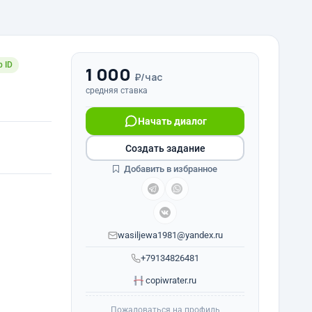
 ID
1 000
₽/час
средняя ставка
Начать диалог
Создать задание
Добавить в избранное
wasiljewa1981@yandex.ru
+79134826481
copiwrater.ru
Пожаловаться на профиль