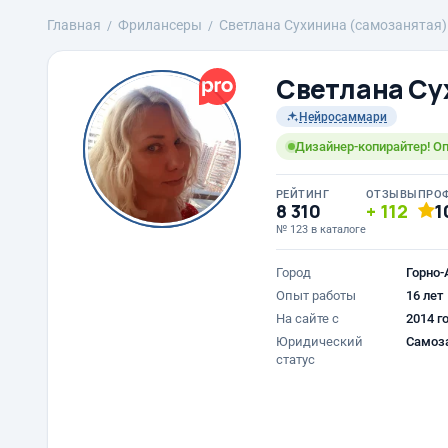
Главная
Фрилансеры
Светлана Сухинина (самозанятая)
Светлана Су
Нейросаммари
Дизайнер-копирайтер! Опы
РЕЙТИНГ
ОТЗЫВЫ
ПРО
8 310
112
1
№ 123 в каталоге
Город
Горно-
Опыт работы
16 лет
На сайте с
2014 г
Юридический
Самоз
статус