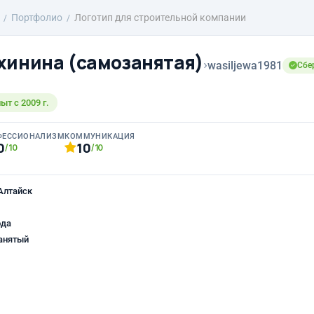
Портфолио
Логотип для строительной компании
хинина (самозанятая)
›
wasiljewa1981
Сбер
т с 2009 г.
ФЕССИОНАЛИЗМ
КОММУНИКАЦИЯ
0
10
/10
/10
Алтайск
ода
анятый