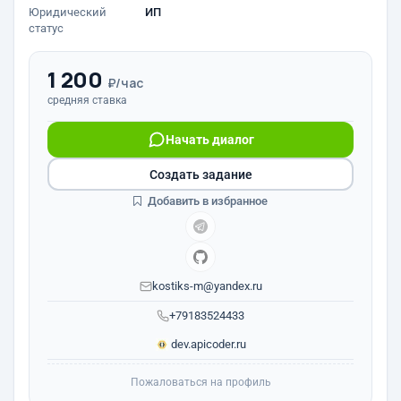
Юридический
ИП
статус
1 200
₽/час
средняя ставка
Начать диалог
Создать задание
Добавить в избранное
kostiks-m@yandex.ru
+79183524433
dev.apicoder.ru
Пожаловаться на профиль