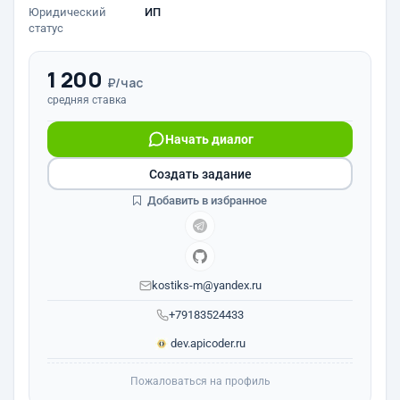
Юридический
ИП
статус
1 200
₽/час
средняя ставка
Начать диалог
Создать задание
Добавить в избранное
kostiks-m@yandex.ru
+79183524433
dev.apicoder.ru
Пожаловаться на профиль