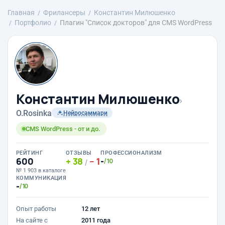
Главная
Фрилансеры
Константин Милюшенко
Портфолио
Плагин "Список докторов" для CMS WordPress
Константин Милюшенко
›
O.Rosinka
Нейросаммари
CMS WordPress - от и до.
РЕЙТИНГ
ОТЗЫВЫ
ПРОФЕССИОНАЛИЗМ
600
38
1
-
/10
/
№ 1 903 в каталоге
КОММУНИКАЦИЯ
-
/10
Опыт работы
12 лет
На сайте с
2011 года