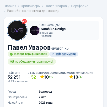
Главная
Фрилансеры
Павел Уваров
Портфолио
Разработка логотипа для завода
Член команды:
Uvarchik5 Design
в команде:
1 человек
Павел Уваров
›
uvarchik5
Паспорт верифицирован
Нейросаммари
Я не обещаю - я гарантирую!
РЕЙТИНГ
ОТЗЫВЫ
ПРОФЕССИОНАЛИЗМ
КОММУНИКАЦИЯ
32 251
52
10
10
/10
/10
№ 23 в каталоге
Город
Белгород
Опыт работы
7 лет
На сайте с
2023 года