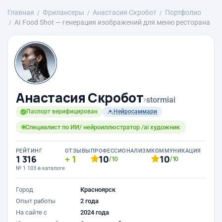
Главная
Фрилансеры
Анастасия Скробот
Портфолио
AI Food Shot — генерация изображений для меню ресторана
Анастасия Скробот
›
stormiai
Паспорт верифицирован
Нейросаммари
Специалист по ИИ/ нейроиллюстратор /ai художник
РЕЙТИНГ
ОТЗЫВЫ
ПРОФЕССИОНАЛИЗМ
КОММУНИКАЦИЯ
1 316
1
10
10
/10
/10
№ 1 103 в каталоге
Город
Красноярск
Опыт работы
2 года
На сайте с
2024 года