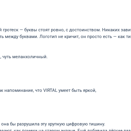
 гротеск — буквы стоят ровно, с достоинством. Никаких завит
ь между буквами. Логотип не кричит, он просто есть — как ти
, чуть меланхоличный.
к напоминание, что VIRTAL умеет быть яркой,
 она бы разрушила эту хрупкую цифровую тишину.
езают, как помехи на старом экране. Ещё добавила лёгкие р