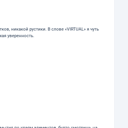
ков, никакой рустики. В слове «VIRTUAL» я чуть
хая уверенность.
азмытия по краям элементов, будто смотришь на