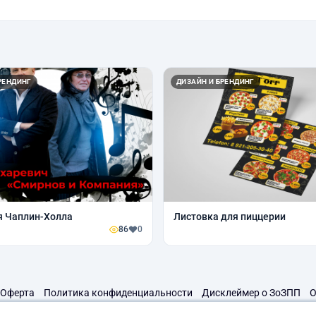
РЕНДИНГ
ДИЗАЙН И БРЕНДИНГ
я Чаплин-Холла
Листовка для пиццерии
86
0
Оферта
Политика конфиденциальности
Дисклеймер о ЗоЗПП
О