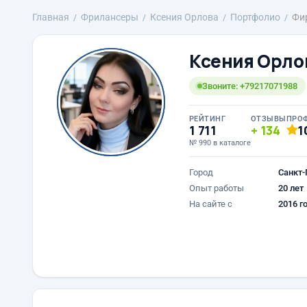
Главная
Фрилансеры
Ксения Орлова
Портфолио
Фи
Ксения Орло
Звоните: +79217071988
РЕЙТИНГ
ОТЗЫВЫ
ПРО
1 711
134
1
№ 990 в каталоге
Город
Санкт-
Опыт работы
20 лет
На сайте с
2016 г