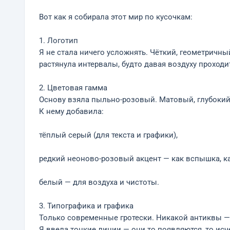
Вот как я собирала этот мир по кусочкам:
1. Логотип
Я не стала ничего усложнять. Чёткий, геометричный
растянула интервалы, будто давая воздуху проходит
2. Цветовая гамма
Основу взяла пыльно-розовый. Матовый, глубокий
К нему добавила:
тёплый серый (для текста и графики),
редкий неоново-розовый акцент — как вспышка, ка
белый — для воздуха и чистоты.
3. Типографика и графика
Только современные гротески. Никакой антиквы —
Я ввела тонкие линии — они то появляются, то исч