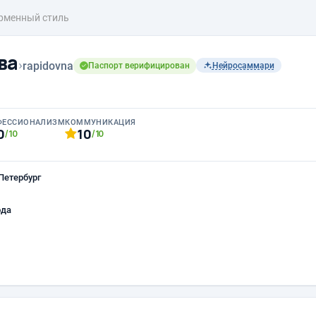
рменный стиль
ва
›
rapidovna
Паспорт верифицирован
Нейросаммари
ФЕССИОНАЛИЗМ
КОММУНИКАЦИЯ
0
10
/10
/10
Петербург
ода