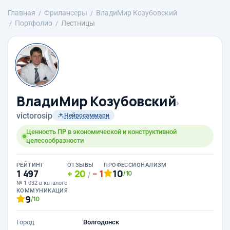
Главная
Фрилансеры
ВладиМир Козубовский
Портфолио
Лестницы
ВладиМир Козубовский
›
victorosip
Нейросаммари
Ценность ПР в экономической и конструктивной
целесообразности
РЕЙТИНГ
ОТЗЫВЫ
ПРОФЕССИОНАЛИЗМ
1 497
20
1
10
/10
/
№ 1 032 в каталоге
КОММУНИКАЦИЯ
9
/10
Город
Волгодонск