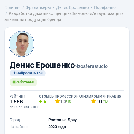
Главная
Фрилансеры
Денис Ерошенко
Портфолио
Разработка дизайн-концепции/3д-модели/визуализации/
анимации продукции бренда
Денис Ерошенко
›
izosferastudio
Нейросаммари
Работаем!
РЕЙТИНГ
ОТЗЫВЫ
ПРОФЕССИОНАЛИЗМ
КОММУНИКАЦИЯ
1 588
4
10
10
/10
/10
№ 1 027 в каталоге
Город
Ростов-на-Дону
На сайте с
2023 года