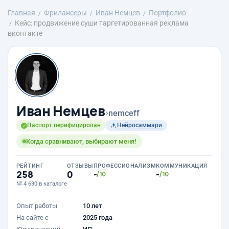
Главная
Фрилансеры
Иван Немцев
Портфолио
Кейс: продвижение суши таргетированная реклама
вконтакте
Иван Немцев
›
nemceff
Паспорт верифицирован
Нейросаммари
Когда сравнивают, выбирают меня!
РЕЙТИНГ
ОТЗЫВЫ
ПРОФЕССИОНАЛИЗМ
КОММУНИКАЦИЯ
258
0
-
-
/10
/10
№ 4 630 в каталоге
Опыт работы
10 лет
На сайте с
2025 года