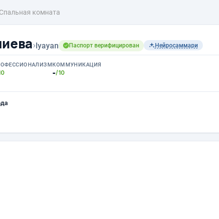
Спальная комната
лиева
›
lyayan
Паспорт верифицирован
Нейросаммари
РОФЕССИОНАЛИЗМ
КОММУНИКАЦИЯ
-
10
/10
ода