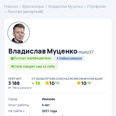
Главная
Фрилансеры
Владислав Муценко
Портфолио
Логотип (авторский)
Владислав Муценко
›
munz37
Паспорт верифицирован
Нейросаммари
Стиль говорит сам за себя.
РЕЙТИНГ
ОТЗЫВЫ
ПРОФЕССИОНАЛИЗМ
КОММУНИКАЦИЯ
3 188
18
10
10
/10
/10
№ 788 в каталоге
Город
Иваново
Опыт работы
6 лет
На сайте с
2021 года