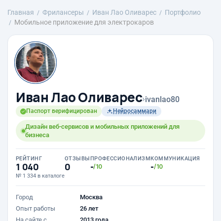
Главная
Фрилансеры
Иван Лао Оливарес
Портфолио
Мобильное приложение для электрокаров
Иван Лао Оливарес
›
ivanlao80
Паспорт верифицирован
Нейросаммари
Дизайн веб-сервисов и мобильных приложений для
бизнеса
РЕЙТИНГ
ОТЗЫВЫ
ПРОФЕССИОНАЛИЗМ
КОММУНИКАЦИЯ
1 040
0
-
-
/10
/10
№ 1 334 в каталоге
Город
Москва
Опыт работы
26 лет
На сайте с
2013 года