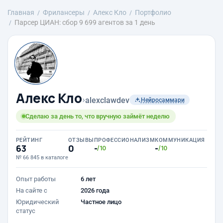
Главная
Фрилансеры
Алекс Кло
Портфолио
Парсер ЦИАН: сбор 9 699 агентов за 1 день
Алекс Кло
›
alexclawdev
Нейросаммари
Сделаю за день то, что вручную займёт неделю
РЕЙТИНГ
ОТЗЫВЫ
ПРОФЕССИОНАЛИЗМ
КОММУНИКАЦИЯ
63
0
-
-
/10
/10
№ 66 845 в каталоге
Опыт работы
6 лет
На сайте с
2026 года
Юридический
Частное лицо
статус