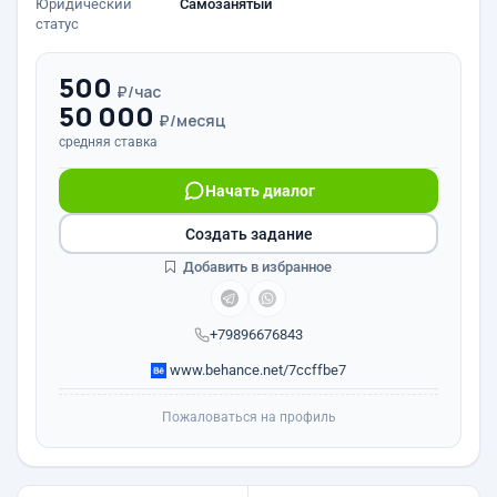
Юридический
Самозанятый
статус
500
₽/час
50 000
₽/месяц
средняя ставка
Начать диалог
Создать задание
Добавить в избранное
+79896676843
www.behance.net/7ccffbe7
Пожаловаться на профиль