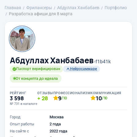
Главная
Фрилансеры
Абдуллах Ханбабаев
Портфолио
Разработка афиши для 8 марта
Абдуллах Ханбабаев
›
f1b41k
Паспорт верифицирован
Нейросаммари
От концепта до идеала
РЕЙТИНГ
ОТЗЫВЫ
ПРОФЕССИОНАЛИЗМ
КОММУНИКАЦИЯ
3 598
28
9
10
/10
/10
№ 731 в каталоге
Город
Москва
Опыт работы
2 года
На сайте с
2022 года