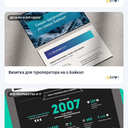
41
1
ДИЗАЙН И БРЕНДИНГ
Визитка для туроператора на о.Байкал
84
1
ВЕБ-РАЗРАБОТКА И IT