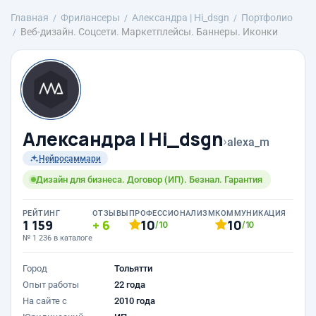
Главная
Фрилансеры
Александра | Hi_dsgn
Портфолио
Веб-дизайн. Соцсети. Маркетплейсы. Баннеры. Иконки
Александра | Hi_dsgn
›
alexa_m
Нейросаммари
Дизайн для бизнеса. Договор (ИП). Безнал. Гарантия
РЕЙТИНГ
ОТЗЫВЫ
ПРОФЕССИОНАЛИЗМ
КОММУНИКАЦИЯ
1 159
6
10
10
/10
/10
№ 1 236 в каталоге
Город
Тольятти
Опыт работы
22 года
На сайте с
2010 года