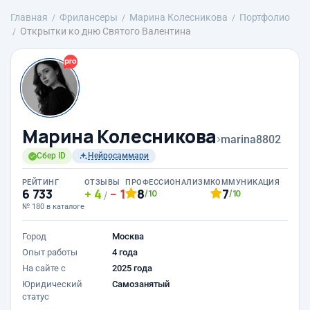
Главная
Фрилансеры
Марина Колесникова
Портфолио
Открытки ко дню Святого Валентина
Марина Колесникова
›
marina8802
Сбер ID
Нейросаммари
РЕЙТИНГ
ОТЗЫВЫ
ПРОФЕССИОНАЛИЗМ
КОММУНИКАЦИЯ
6 733
4
1
8
7
/10
/10
/
№ 180 в каталоге
Город
Москва
Опыт работы
4 года
На сайте с
2025 года
Юридический
Самозанятый
статус