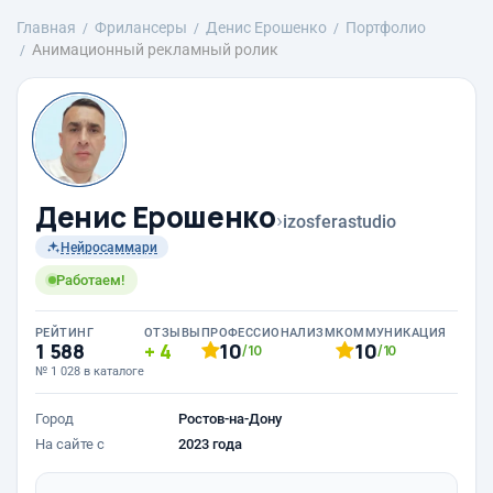
Главная
Фрилансеры
Денис Ерошенко
Портфолио
Анимационный рекламный ролик
Денис Ерошенко
›
izosferastudio
Нейросаммари
Работаем!
РЕЙТИНГ
ОТЗЫВЫ
ПРОФЕССИОНАЛИЗМ
КОММУНИКАЦИЯ
1 588
4
10
10
/10
/10
№ 1 028 в каталоге
Город
Ростов-на-Дону
На сайте с
2023 года