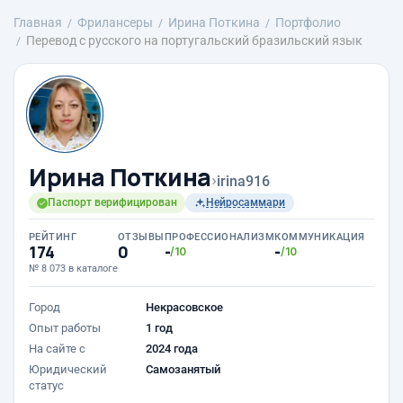
Главная
Фрилансеры
Ирина Поткина
Портфолио
Перевод с русского на португальский бразильский язык
Ирина Поткина
›
irina916
Паспорт верифицирован
Нейросаммари
РЕЙТИНГ
ОТЗЫВЫ
ПРОФЕССИОНАЛИЗМ
КОММУНИКАЦИЯ
174
0
-
-
/10
/10
№ 8 073 в каталоге
Город
Некрасовское
Опыт работы
1 год
На сайте с
2024 года
Юридический
Самозанятый
статус