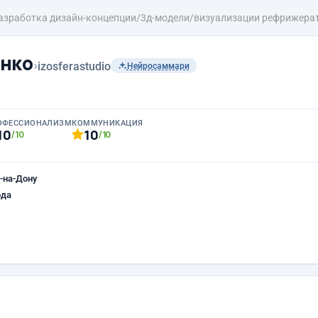
азработка дизайн-концепции/3д-модели/визуализации рефрижератор
нко
›
izosferastudio
Нейросаммари
ОФЕССИОНАЛИЗМ
КОММУНИКАЦИЯ
10
10
/10
/10
-на-Дону
ода