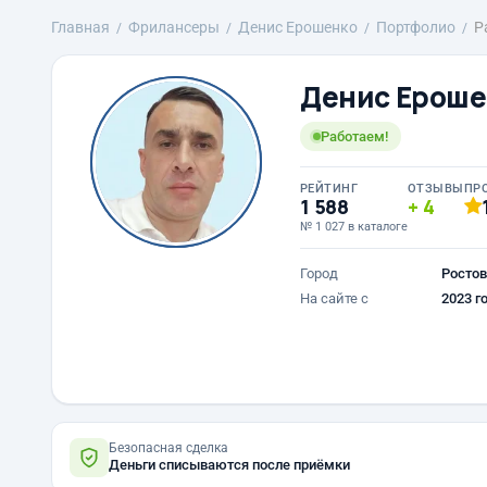
Главная
Фрилансеры
Денис Ерошенко
Портфолио
Р
Денис Ероше
Работаем!
РЕЙТИНГ
ОТЗЫВЫ
ПР
1 588
4
№ 1 027 в каталоге
Город
Ростов
На сайте с
2023 г
Безопасная сделка
Деньги списываются после приёмки